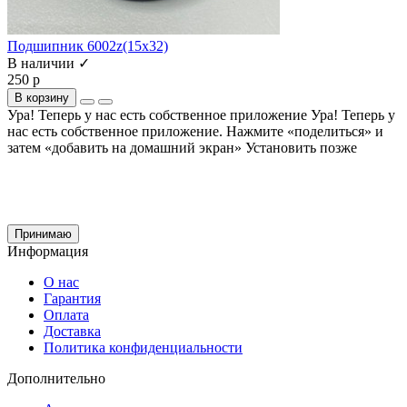
Подшипник 6002z(15x32)
В наличии ✓
250 р
В корзину
Ура! Теперь у нас есть собственное приложение
Ура! Теперь у
нас есть собственное приложение. Нажмите «поделиться» и
затем «добавить на домашний экран»
Установить
позже
Cайт использует файлы cookie и сервис Яндекс.метрика для улучшения работы и
анализа посещаемости.
Продолжая использование сайта, вы
соглашаетесь
на обработку этих данных и
использование сервиса Яндекс.метрика в соответствии с документом
политика
обработки персональных данных
Принимаю
Информация
О нас
Гарантия
Оплата
Доставка
Политика конфиденциальности
Дополнительно