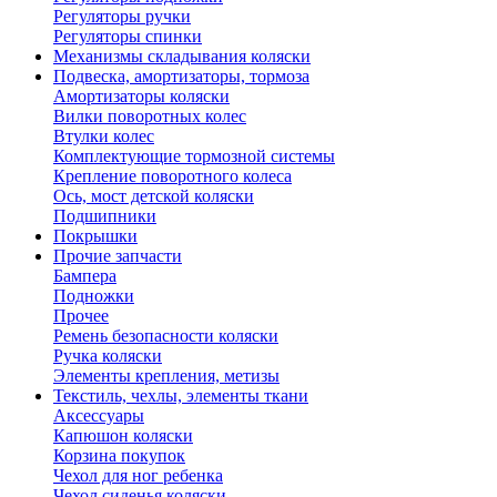
Регуляторы ручки
Регуляторы спинки
Механизмы складывания коляски
Подвеска, амортизаторы, тормоза
Амортизаторы коляски
Вилки поворотных колес
Втулки колес
Комплектующие тормозной системы
Крепление поворотного колеса
Ось, мост детской коляски
Подшипники
Покрышки
Прочие запчасти
Бампера
Подножки
Прочее
Ремень безопасности коляски
Ручка коляски
Элементы крепления, метизы
Текстиль, чехлы, элементы ткани
Аксессуары
Капюшон коляски
Корзина покупок
Чехол для ног ребенка
Чехол сиденья коляски