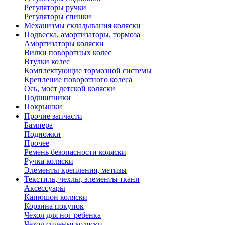
Регуляторы ручки
Регуляторы спинки
Механизмы складывания коляски
Подвеска, амортизаторы, тормоза
Амортизаторы коляски
Вилки поворотных колес
Втулки колес
Комплектующие тормозной системы
Крепление поворотного колеса
Ось, мост детской коляски
Подшипники
Покрышки
Прочие запчасти
Бампера
Подножки
Прочее
Ремень безопасности коляски
Ручка коляски
Элементы крепления, метизы
Текстиль, чехлы, элементы ткани
Аксессуары
Капюшон коляски
Корзина покупок
Чехол для ног ребенка
Чехол сиденья коляски