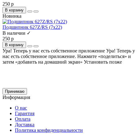
250 р
В корзину
Новинка
Подшипник 627Z/RS (7х22)
В наличии ✓
250 р
В корзину
Ура! Теперь у нас есть собственное приложение
Ура! Теперь у
нас есть собственное приложение. Нажмите «поделиться» и
затем «добавить на домашний экран»
Установить
позже
Cайт использует файлы cookie и сервис Яндекс.метрика для улучшения работы и
анализа посещаемости.
Продолжая использование сайта, вы
соглашаетесь
на обработку этих данных и
использование сервиса Яндекс.метрика в соответствии с документом
политика
обработки персональных данных
Принимаю
Информация
О нас
Гарантия
Оплата
Доставка
Политика конфиденциальности