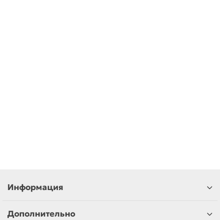
В корзину
Новинка
Подшипник 627Z/RS (7х22)
В наличии ✓
250 р
В корзину
Информация
Дополнительно