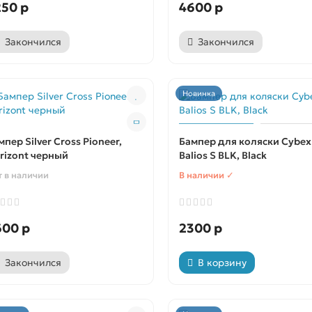
250 р
4600 р
Закончился
Закончился
Новинка
мпер Silver Cross Pioneer,
Бампер для коляски Cybex
rizont черный
Balios S BLK, Black
т в наличии
В наличии ✓
600 р
2300 р
Закончился
В корзину