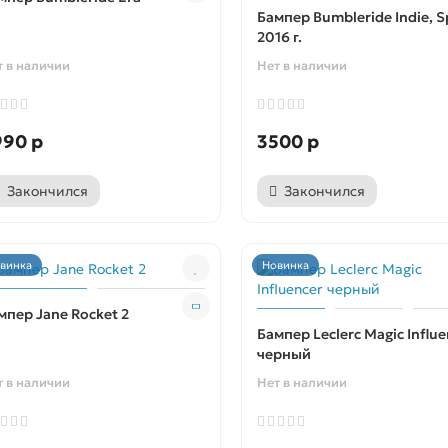
Бампер Bumbleride Indie, 
2016 г.
т в наличии
Нет в наличии
990 р
3500 р
Закончился
Закончился
винка
Новинка
мпер Jane Rocket 2
Бампер Leclerc Magic Influe
черный
т в наличии
Нет в наличии