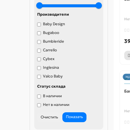
Производители
Не
Baby Design
Bugaboo
3
Bumbleride
Carrello
Cybex
Inglesina
Valco Baby
Но
Статус склада
Ба
В наличии
Нет в наличии
Не
Показать
Очистить