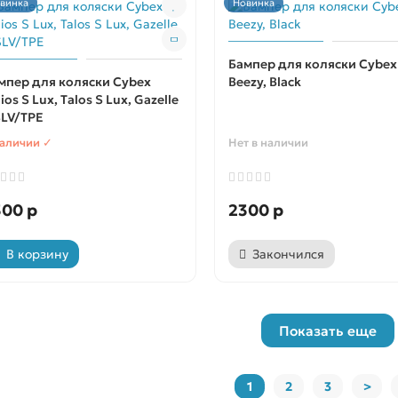
винка
Новинка
Бампер для коляски Cybex
мпер для коляски Cybex
Beezy, Black
ios S Lux, Talos S Lux, Gazelle
SLV/TPE
наличии ✓
Нет в наличии
300 р
2300 р
В корзину
Закончился
Показать еще
1
2
3
>