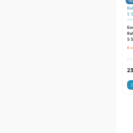
Но
Ба
Bal
S 
В 
2