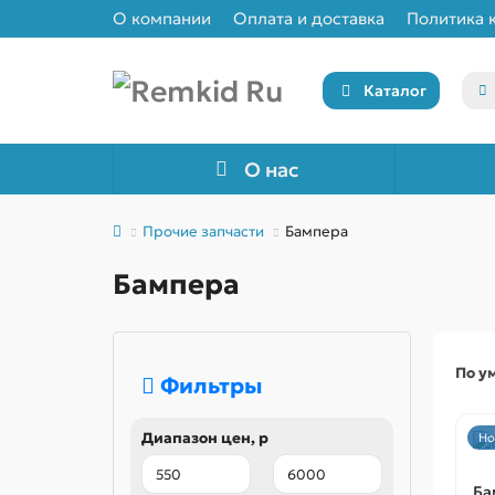
О компании
Оплата и доставка
Политика 
Каталог
О нас
Прочие запчасти
Бампера
Бампера
По у
Фильтры
Диапазон цен, р
Но
Ба