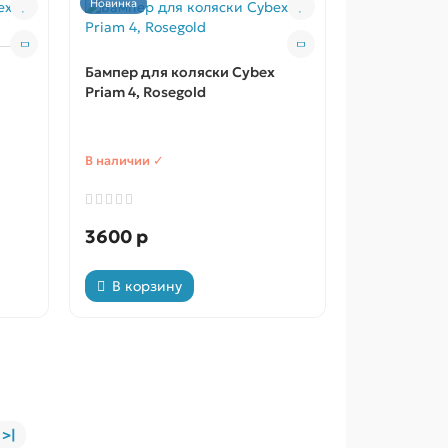
Новинка
Бампер для коляски Cybex
Priam 4, Rosegold
В наличии ✓
3600 р
В корзину
>|