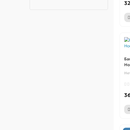
3
Ба
Ho
Не
3