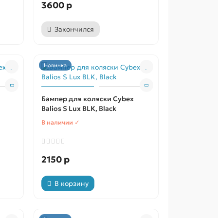
3600 р
Закончился
Новинка
Бампер для коляски Cybex
Balios S Lux BLK, Black
В наличии ✓
2150 р
В корзину