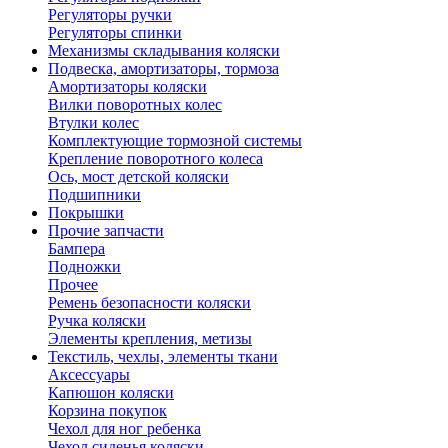
Регуляторы ручки
Регуляторы спинки
Механизмы складывания коляски
Подвеска, амортизаторы, тормоза
Амортизаторы коляски
Вилки поворотных колес
Втулки колес
Комплектующие тормозной системы
Крепление поворотного колеса
Ось, мост детской коляски
Подшипники
Покрышки
Прочие запчасти
Бампера
Подножки
Прочее
Ремень безопасности коляски
Ручка коляски
Элементы крепления, метизы
Текстиль, чехлы, элементы ткани
Аксессуары
Капюшон коляски
Корзина покупок
Чехол для ног ребенка
Чехол сиденья коляски