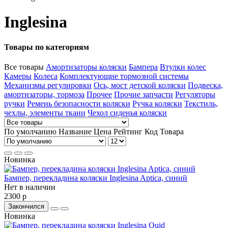
Inglesina
Товары по категориям
Все товары
Амортизаторы коляски
Бампера
Втулки колес
Камеры
Колеса
Комплектующие тормозной системы
Механизмы регулировки
Ось, мост детской коляски
Подвеска,
амортизаторы, тормоза
Прочее
Прочие запчасти
Регуляторы
ручки
Ремень безопасности коляски
Ручка коляски
Текстиль,
чехлы, элементы ткани
Чехол сиденья коляски
По умолчанию
Название
Цена
Рейтинг
Код Товара
Новинка
Бампер, перекладина коляски Inglesina Aptica, синий
Нет в наличии
2300 р
Закончился
Новинка