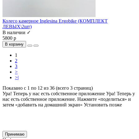
Колесо камерное Inglesina Ergobike (КОМПЛЕКТ
ЛЕВЫХ\2шт)
В наличии ✓
5800 р
В корзину
1
2
3
>
>|
Показано с 1 по 12 из 36 (всего 3 страниц)
Ура! Теперь у нас есть собственное приложение
Ура! Теперь у
нас есть собственное приложение. Нажмите «поделиться» и
затем «добавить на домашний экран»
Установить
позже
Cайт использует файлы cookie и сервис Яндекс.метрика для улучшения работы и
анализа посещаемости.
Продолжая использование сайта, вы
соглашаетесь
на обработку этих данных и
использование сервиса Яндекс.метрика в соответствии с документом
политика
обработки персональных данных
Принимаю