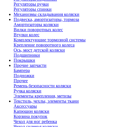
Регуляторы ручки
Регуляторы спинки
Механизмы складывания коляски
Подвеска, амортизаторы, тормоза
Амортизаторы коляски
Вилки поворотных колес
Втулки колес
Комплектующие тормозной системы
Крепление поворотного колеса
Ось, мост детской коляски
Подшипники
Покрышки
Прочие запчасти
Бампера
Подножки
Прочее
Ремень безопасности коляски
Ручка коляски
Элементы крепления, метизы
Текстиль, чехлы, элементы ткани
Аксессуары
Капюшон коляски
Корзина покупок
Чехол для ног ребенка
Чехол сиденья коляски