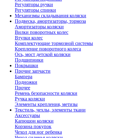
Регуляторы ручки
Регуляторы спинки
Механизмы складывания коляски
Подвеска, амортизаторы, тормоза
Амортизаторы коляски
Вилки поворотных колес
Втулки колес
Комплектующие тормозной системы
Крепление поворотного колеса
Ось, мост детской коляски
Подшипники
Покрышки
Прочие запчасти
Бампера
Подножки
Прочее
Ремень безопасности коляски
Ручка коляски
Элементы крепления, метизы
Текстиль, чехлы, элементы ткани
Аксессуары
Капюшон коляски
Корзина покупок
Чехол для ног ребенка
Чехол сиденья коляски