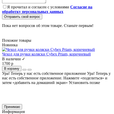
Я прочитал и согласен с условиями
Согласие на
обработку персональных данных
Отправить свой вопрос
Пока нет вопросов об этом товаре. Станьте первым!
Похожие товары
Новинка
Чехол для ручки коляски Cybex Priam, коричневый
В наличии ✓
1700 р
В корзину
Ура! Теперь у нас есть собственное приложение
Ура! Теперь у
нас есть собственное приложение. Нажмите «поделиться» и
затем «добавить на домашний экран»
Установить
позже
Cайт использует файлы cookie и сервис Яндекс.метрика для улучшения работы и
анализа посещаемости.
Продолжая использование сайта, вы
соглашаетесь
на обработку этих данных и
использование сервиса Яндекс.метрика в соответствии с документом
политика
обработки персональных данных
Принимаю
Информация