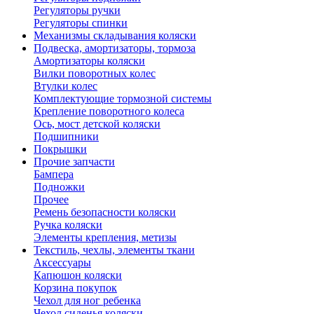
Регуляторы ручки
Регуляторы спинки
Механизмы складывания коляски
Подвеска, амортизаторы, тормоза
Амортизаторы коляски
Вилки поворотных колес
Втулки колес
Комплектующие тормозной системы
Крепление поворотного колеса
Ось, мост детской коляски
Подшипники
Покрышки
Прочие запчасти
Бампера
Подножки
Прочее
Ремень безопасности коляски
Ручка коляски
Элементы крепления, метизы
Текстиль, чехлы, элементы ткани
Аксессуары
Капюшон коляски
Корзина покупок
Чехол для ног ребенка
Чехол сиденья коляски