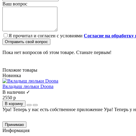
Ваш вопрос
Я прочитал и согласен с условиями
Согласие на обработку
Отправить свой вопрос
Пока нет вопросов об этом товаре. Станьте первым!
Похожие товары
Новинка
Вкладыш люльки Doona
В наличии ✓
2550 р
В корзину
Ура! Теперь у нас есть собственное приложение
Ура! Теперь у 
Cайт использует файлы cookie и сервис Яндекс.метрика для улучшения работы и анали
Продолжая использование сайта, вы
соглашаетесь
на обработку этих данных и испол
Принимаю
Информация