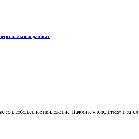
 персональных данных
нас есть собственное приложение. Нажмите «поделиться» и зате
за посещаемости.
ьзование сервиса Яндекс.метрика в соответствии с документом
политика обработки 