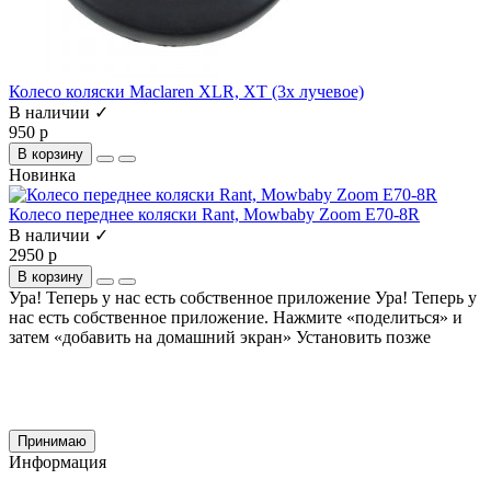
Колесо коляски Maclaren XLR, XT (3х лучевое)
В наличии ✓
950 р
В корзину
Новинка
Колесо переднее коляски Rant, Mowbaby Zoom E70-8R
В наличии ✓
2950 р
В корзину
Ура! Теперь у нас есть собственное приложение
Ура! Теперь у
нас есть собственное приложение. Нажмите «поделиться» и
затем «добавить на домашний экран»
Установить
позже
Cайт использует файлы cookie и сервис Яндекс.метрика для улучшения работы и
анализа посещаемости.
Продолжая использование сайта, вы
соглашаетесь
на обработку этих данных и
использование сервиса Яндекс.метрика в соответствии с документом
политика
обработки персональных данных
Принимаю
Информация