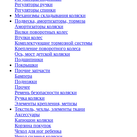
Регуляторы ручки
Регуляторы спинки
Механизмы складывания коляски
Подвеска, амортизаторы, тормоза
Амортизаторы коляски
Вилки поворотных колес
Втулки колес
Комплектующие тормозной системы
Крепление поворотного колеса
Ось, мост детской коляски
Подшипники
Покрышки
Прочие запчасти
Бампера
Подножки
Прочее
Ремень безопасности коляски
Ручка коляски
Элементы крепления, метизы
Текстиль, чехлы, элементы ткани
Аксессуары
Капюшон коляски
Корзина покупок
Чехол для ног ребенка
Чехол сиденья коляски