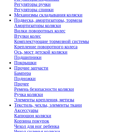
Регуляторы ручки
Регуляторы спинки
Механизмы складывания коляски
Подвеска, амортизаторы, тормоза
Амортизаторы коляски
Вилки поворотных колес
Втулки колес
Комплектующие тормозной системы
Крепление поворотного колеса
Ось, мост детской коляски
Подшипники
Покрышки
Прочие запчасти
Бампера
Подножки
Прочее
Ремень безопасности коляски
Ручка коляски
Элементы крепления, метизы
Текстиль, чехлы, элементы ткани
Аксессуары
Капюшон коляски
Корзина покупок
Чехол для ног ребенка
Чехол сиденья коляски