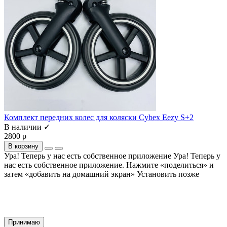
Комплект передних колес для коляски Cybex Eezy S+2
В наличии ✓
2800 р
В корзину
Ура! Теперь у нас есть собственное приложение
Ура! Теперь у
нас есть собственное приложение. Нажмите «поделиться» и
затем «добавить на домашний экран»
Установить
позже
Cайт использует файлы cookie и сервис Яндекс.метрика для улучшения работы и
анализа посещаемости.
Продолжая использование сайта, вы
соглашаетесь
на обработку этих данных и
использование сервиса Яндекс.метрика в соответствии с документом
политика
обработки персональных данных
Принимаю