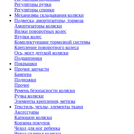
Регуляторы ручки
Регуляторы спинки
Механизмы складывания коляски
Подвеска, амортизаторы, тормоза
Амортизаторы коляски
Вилки поворотных колес
Втулки колес
Комплектующие тормозной системы
Крепление поворотного колеса
Ось, мост детской коляски
Подшипники
Покрышки
Прочие запчасти
Бампера
Подножки
Прочее
Ремень безопасности коляски
Ручка коляски
Элементы крепления, метизы
Текстиль, чехлы, элементы ткани
Аксессуары
Капюшон коляски
Корзина покупок
Чехол для ног ребенка
Чехол сиденья коляски