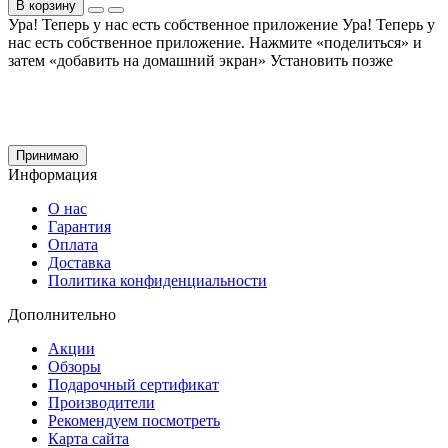
В корзину
Ура! Теперь у нас есть собственное приложение
Ура! Теперь у
нас есть собственное приложение. Нажмите «поделиться» и
затем «добавить на домашний экран»
Установить
позже
Cайт использует файлы cookie и сервис Яндекс.метрика для улучшения работы и
анализа посещаемости.
Продолжая использование сайта, вы
соглашаетесь
на обработку этих данных и
использование сервиса Яндекс.метрика в соответствии с документом
политика
обработки персональных данных
Принимаю
Информация
О нас
Гарантия
Оплата
Доставка
Политика конфиденциальности
Дополнительно
Акции
Обзоры
Подарочный сертификат
Производители
Рекомендуем посмотреть
Карта сайта