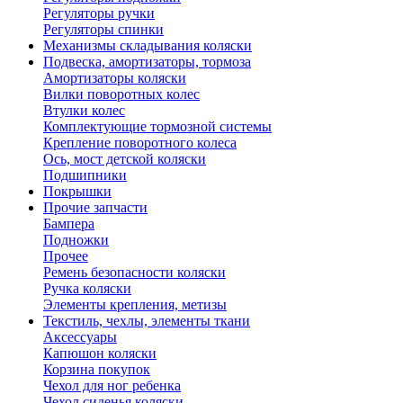
Регуляторы ручки
Регуляторы спинки
Механизмы складывания коляски
Подвеска, амортизаторы, тормоза
Амортизаторы коляски
Вилки поворотных колес
Втулки колес
Комплектующие тормозной системы
Крепление поворотного колеса
Ось, мост детской коляски
Подшипники
Покрышки
Прочие запчасти
Бампера
Подножки
Прочее
Ремень безопасности коляски
Ручка коляски
Элементы крепления, метизы
Текстиль, чехлы, элементы ткани
Аксессуары
Капюшон коляски
Корзина покупок
Чехол для ног ребенка
Чехол сиденья коляски