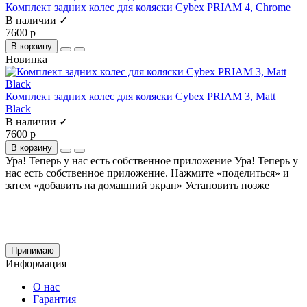
Комплект задних колес для коляски Cybex PRIAM 4, Chrome
В наличии ✓
7600 р
В корзину
Новинка
Комплект задних колес для коляски Cybex PRIAM 3, Matt
Black
В наличии ✓
7600 р
В корзину
Ура! Теперь у нас есть собственное приложение
Ура! Теперь у
нас есть собственное приложение. Нажмите «поделиться» и
затем «добавить на домашний экран»
Установить
позже
Cайт использует файлы cookie и сервис Яндекс.метрика для улучшения работы и
анализа посещаемости.
Продолжая использование сайта, вы
соглашаетесь
на обработку этих данных и
использование сервиса Яндекс.метрика в соответствии с документом
политика
обработки персональных данных
Принимаю
Информация
О нас
Гарантия