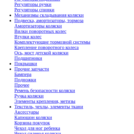
Регуляторы ручки
Регуляторы спинки
Механизмы складывания коляски
Подвеска, амортизаторы, тормоза
Амортизаторы коляски
Вилки поворотных колес
Втулки колес
Комплектующие тормозной системы
Крепление поворотного колеса
Ось, мост детской коляски
Подшипники
Покрышки
Прочие запчасти
Бампера
Подножки
Прочее
Ремень безопасности коляски
Ручка коляски
Элементы крепления, метизы
Текстиль, чехлы, элементы ткани
Аксессуары
Капюшон коляски
Корзина покупок
Чехол для ног ребенка
Чехол сиденья коляски