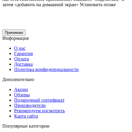
затем «добавить на домашний экран»
Установить
позже
Cайт использует файлы cookie и сервис Яндекс.метрика для улучшения работы и
анализа посещаемости.
Продолжая использование сайта, вы
соглашаетесь
на обработку этих данных и
использование сервиса Яндекс.метрика в соответствии с документом
политика
обработки персональных данных
Принимаю
Информация
О нас
Гарантия
Оплата
Доставка
Политика конфиденциальности
Дополнительно
Акции
Обзоры
Подарочный сертификат
Производители
Рекомендуем посмотреть
Карта сайта
Популярные категории