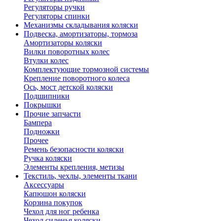
Регуляторы ручки
Регуляторы спинки
Механизмы складывания коляски
Подвеска, амортизаторы, тормоза
Амортизаторы коляски
Вилки поворотных колес
Втулки колес
Комплектующие тормозной системы
Крепление поворотного колеса
Ось, мост детской коляски
Подшипники
Покрышки
Прочие запчасти
Бампера
Подножки
Прочее
Ремень безопасности коляски
Ручка коляски
Элементы крепления, метизы
Текстиль, чехлы, элементы ткани
Аксессуары
Капюшон коляски
Корзина покупок
Чехол для ног ребенка
Чехол сиденья коляски