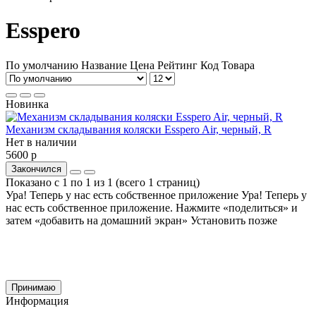
Esspero
По умолчанию
Название
Цена
Рейтинг
Код Товара
Новинка
Механизм складывания коляски Esspero Air, черный, R
Нет в наличии
5600 р
Закончился
Показано с 1 по 1 из 1 (всего 1 страниц)
Ура! Теперь у нас есть собственное приложение
Ура! Теперь у
нас есть собственное приложение. Нажмите «поделиться» и
затем «добавить на домашний экран»
Установить
позже
Cайт использует файлы cookie и сервис Яндекс.метрика для улучшения работы и
анализа посещаемости.
Продолжая использование сайта, вы
соглашаетесь
на обработку этих данных и
использование сервиса Яндекс.метрика в соответствии с документом
политика
обработки персональных данных
Принимаю
Информация