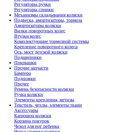
Регуляторы ручки
Регуляторы спинки
Механизмы складывания коляски
Подвеска, амортизаторы, тормоза
Амортизаторы коляски
Вилки поворотных колес
Втулки колес
Комплектующие тормозной системы
Крепление поворотного колеса
Ось, мост детской коляски
Подшипники
Покрышки
Прочие запчасти
Бампера
Подножки
Прочее
Ремень безопасности коляски
Ручка коляски
Элементы крепления, метизы
Текстиль, чехлы, элементы ткани
Аксессуары
Капюшон коляски
Корзина покупок
Чехол для ног ребенка
Чехол сиденья коляски