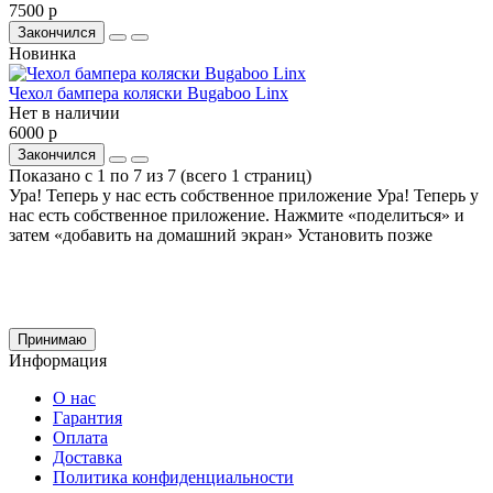
7500 р
Закончился
Новинка
Чехол бампера коляски Bugaboo Linx
Нет в наличии
6000 р
Закончился
Показано с 1 по 7 из 7 (всего 1 страниц)
Ура! Теперь у нас есть собственное приложение
Ура! Теперь у
нас есть собственное приложение. Нажмите «поделиться» и
затем «добавить на домашний экран»
Установить
позже
Cайт использует файлы cookie и сервис Яндекс.метрика для улучшения работы и
анализа посещаемости.
Продолжая использование сайта, вы
соглашаетесь
на обработку этих данных и
использование сервиса Яндекс.метрика в соответствии с документом
политика
обработки персональных данных
Принимаю
Информация
О нас
Гарантия
Оплата
Доставка
Политика конфиденциальности