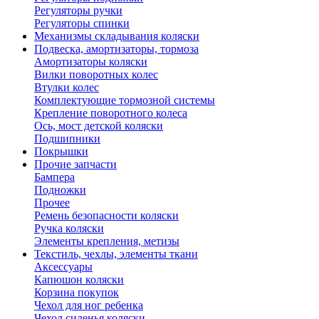
Регуляторы ручки
Регуляторы спинки
Механизмы складывания коляски
Подвеска, амортизаторы, тормоза
Амортизаторы коляски
Вилки поворотных колес
Втулки колес
Комплектующие тормозной системы
Крепление поворотного колеса
Ось, мост детской коляски
Подшипники
Покрышки
Прочие запчасти
Бампера
Подножки
Прочее
Ремень безопасности коляски
Ручка коляски
Элементы крепления, метизы
Текстиль, чехлы, элементы ткани
Аксессуары
Капюшон коляски
Корзина покупок
Чехол для ног ребенка
Чехол сиденья коляски