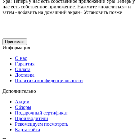
Ура! Теперь у нас есть собственное приложение
Ура! Теперь у
нас есть собственное приложение. Нажмите «поделиться» и
затем «добавить на домашний экран»
Установить
позже
Cайт использует файлы cookie и сервис Яндекс.метрика для улучшения работы и
анализа посещаемости.
Продолжая использование сайта, вы
соглашаетесь
на обработку этих данных и
использование сервиса Яндекс.метрика в соответствии с документом
политика
обработки персональных данных
Принимаю
Информация
О нас
Гарантия
Оплата
Доставка
Политика конфиденциальности
Дополнительно
Акции
Обзоры
Подарочный сертификат
Производители
Рекомендуем посмотреть
Карта сайта