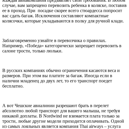
Каждая авиакомпания предъявляет свои требования. В любом
случае, вам запрещено перевозить ребенка в коляске, поставив
ее в проход. При посадке скорее всего стюардесса попросит
вас сдать багаж. Исключения составляют компактные
колясочки, которые укладываются в полку для ручной клади.
Заблаговременно узнайте в перевозчика о правилах.
Например, «Победа» категорически запрещает перевозить в
салоне трости, только люльки.
В русских компаниях обычно ограничения касаются веса и
размеров. При этом вы платите за багаж. Иногда если в
наличии младенец до двух лет, то его транспорт поедет
бесплатно.
А вот Чешские авиалинии разрешают брать в перелет
абсолютно любой транспорт для вашего малыша, не требуя
никакой доплаты. В Nordwind не взимается плата только за
трости, любые другие модели приходится оплачивать. Одной
из самых лояльных является компания Thai airways – услуга