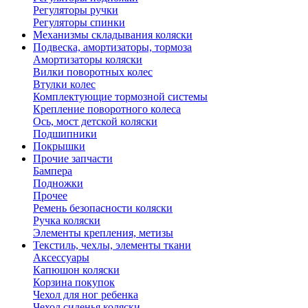
Регуляторы ручки
Регуляторы спинки
Механизмы складывания коляски
Подвеска, амортизаторы, тормоза
Амортизаторы коляски
Вилки поворотных колес
Втулки колес
Комплектующие тормозной системы
Крепление поворотного колеса
Ось, мост детской коляски
Подшипники
Покрышки
Прочие запчасти
Бампера
Подножки
Прочее
Ремень безопасности коляски
Ручка коляски
Элементы крепления, метизы
Текстиль, чехлы, элементы ткани
Аксессуары
Капюшон коляски
Корзина покупок
Чехол для ног ребенка
Чехол сиденья коляски