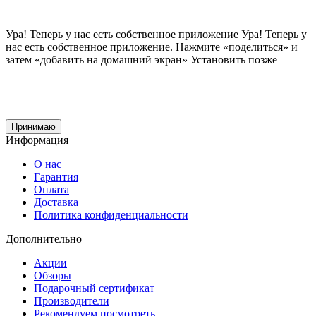
Ура! Теперь у нас есть собственное приложение
Ура! Теперь у
нас есть собственное приложение. Нажмите «поделиться» и
затем «добавить на домашний экран»
Установить
позже
Cайт использует файлы cookie и сервис Яндекс.метрика для улучшения работы и
анализа посещаемости.
Продолжая использование сайта, вы
соглашаетесь
на обработку этих данных и
использование сервиса Яндекс.метрика в соответствии с документом
политика
обработки персональных данных
Принимаю
Информация
О нас
Гарантия
Оплата
Доставка
Политика конфиденциальности
Дополнительно
Акции
Обзоры
Подарочный сертификат
Производители
Рекомендуем посмотреть